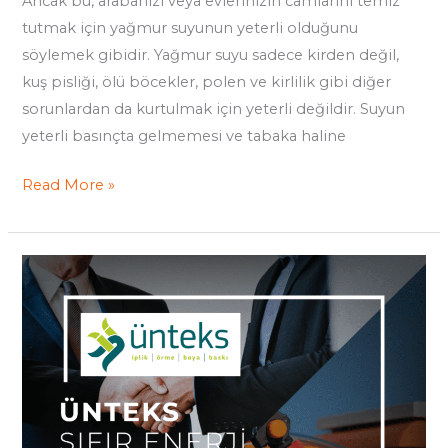
Ancak bu, arabanızı veya evlerinizin camlarını temiz
tutmak için yağmur suyunun yeterli olduğunu
söylemek gibidir. Yağmur suyu sadece kirden değil,
kuş pisliği, ölü böcekler, polen ve kirlilik gibi diğer
sorunlardan da kurtulmak için yeterli değildir. Suyun
yeterli basınçta gelmemesi ve tabaka haline
Read More »
Ünteks,
Sıfır
Enerji
Kaybı
için
Robsys’le