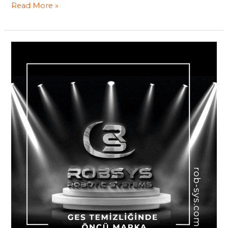
Read More »
Ges
Temizliğinde
Öncü
Marka
Robsys?