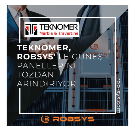
Teknomer,
Robsys’le
Güneş
Panellerini
Tozdan
Arındırıyor