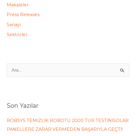
Makaleler
Press Releases
Sanayi
Sektörler
S
e
a
r
Son Yazılar
c
h
ROBSYS TEMİZLİK ROBOTU 2000 TUR TESTİNİSOLAR
f
PANELLERE ZARAR VERMEDEN BAŞARIYLA GEÇTİ!
o