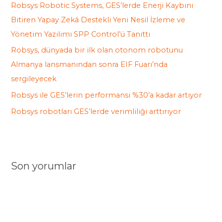
Robsys Robotic Systems, GES’lerde Enerji Kaybını
r
Bitiren Yapay Zekâ Destekli Yeni Nesil İzleme ve
:
Yönetim Yazılımı SPP Control’ü Tanıttı
Robsys, dünyada bir ilk olan otonom robotunu
Almanya lansmanından sonra EIF Fuarı’nda
sergileyecek
Robsys ile GES’lerin performansı %30’a kadar artıyor
Robsys robotları GES’lerde verimliliği arttırıyor
Son yorumlar