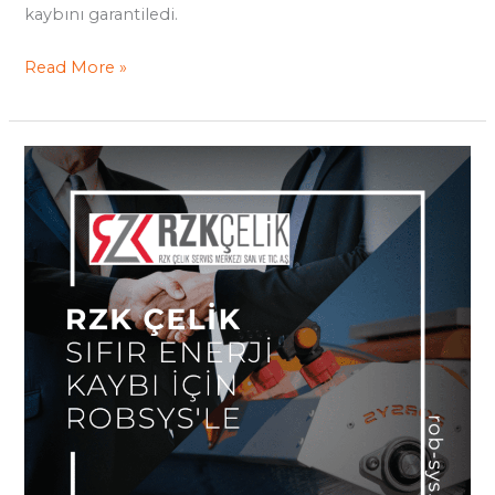
kaybını garantiledi.
Read More »
Rzk
Çelik,
Sıfır
Enerji
Kaybı
için
Robsys’le