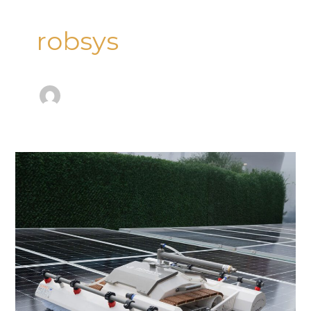
robsys
Güneş
Paneli
Temizliği
ve
Güvenlik