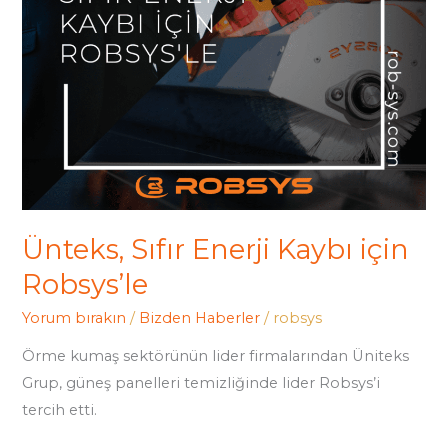
Ünteks, Sıfır Enerji Kaybı için
Robsys’le
Yorum bırakın
/
Bizden Haberler
/
robsys
Örme kumaş sektörünün lider firmalarından Üniteks
Grup, güneş panelleri temizliğinde lider Robsys’i
tercih etti.