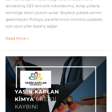
donatılmış GES temizlik robotlarımız, kolay yollarla
temizliğe kesin çözüm sunar. Böylece yüksek verimi
garantileyen Robsys, panellerinizin ömrünü uzatarak,
size uzun yıllar kazanç sağlar.
Read More »
Yasin
Kaplan
Kimya
Enerji
Kaybını
Robsysle
Engelledi