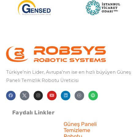
Türkiye’nin Lider, Avrupa’nın ise en hızlı büyüyen Güneş
Paneli Temizlik
Robotu Üreticisi
F
I
Y
L
S
a
n
o
i
p
c
s
u
n
o
e
t
t
k
t
b
a
u
e
i
Faydalı Linkler
o
g
b
d
f
o
r
e
i
y
k
a
n
Güneş Paneli
m
Temizleme
Robotu