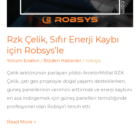
Rzk Çelik, Sıfır Enerji Kaybı
için Robsys’le
Yorum bırakın
/
Bizden Haberler
/
robsys
Çelik sektörünün parlayan yıldızı ArcelorMittal RZK
Çelik, çatı ges projesiyle doğal yaşamı desteklerken,
güneş panellerinin verimini arttırmak ve enerji kaybını
en aza indirgemek için güneş panelleri temizliğinde
profesyonel olan Robsys’i tercih etti.
Read More »