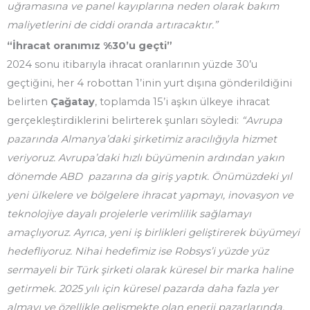
uğramasına ve panel kayıplarına neden olarak bakım
maliyetlerini de ciddi oranda artıracaktır.”
“İhracat oranımız %30’u geçti”
2024 sonu itibarıyla ihracat oranlarının yüzde 30’u
geçtiğini, her 4 robottan 1’inin yurt dışına gönderildiğini
belirten
Çağatay
, toplamda 15’i aşkın ülkeye ihracat
gerçekleştirdiklerini belirterek şunları söyledi:
“Avrupa
pazarında Almanya’daki şirketimiz aracılığıyla hizmet
veriyoruz. Avrupa’daki hızlı büyümenin ardından yakın
dönemde ABD pazarına da giriş yaptık. Önümüzdeki yıl
yeni ülkelere ve bölgelere ihracat yapmayı, inovasyon ve
teknolojiye dayalı projelerle verimlilik sağlamayı
amaçlıyoruz. Ayrıca, yeni iş birlikleri geliştirerek büyümeyi
hedefliyoruz. Nihai hedefimiz ise Robsys’i yüzde yüz
sermayeli bir Türk şirketi olarak küresel bir marka haline
getirmek. 2025 yılı için küresel pazarda daha fazla yer
almayı ve özellikle gelişmekte olan enerji pazarlarında,