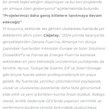
bir örnek teşkil ettiğini düşünüyor ve bu tarz projelerde
yer almaya özen gösteriyoruz”
açıklamasında bulundu.
“Projelerimizi daha geniş kitlelere tanıtmaya devam
edeceğiz”
Yıl boyunca, sektörde ses getiren uluslararası fuarlarda yer
aldıklarının altını çizen
Çağatay,
“2024 yılında İspanya’da
gerçekleştirilen Genera Fuarı’na, Almanya’nın dünya
çapındaki fuarlardan Intersolar Europe ve Solar Solutions
Düsseldorf’a ve Fransa’da Energia Fuarı’na katılarak
sektördeki en yeni teknolojik ürünlerimizi yurtdışında da
tanıttık. Ayrıca, Türkiye’de Solarex, EIF ve Solar+Storage
gibi birçok fuarda sektör profesyonelleriyle bir araya
geldik. Bu fuarlarda, yenilikçi çözümlerimizi paylaşarak,
ulusal ve uluslararası pazarlarda daha fazla görünürlük
elde ettik ve yeni iş birlikleri kurma fırsatı bulduk. Robsys
olarak, kirlilik nedeniyle GES’lerde yaşanan verimlilik ve
performans kaybına yönelik farkındalık oluşturmaya