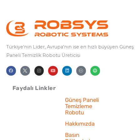
Türkiye’nin Lider, Avrupa’nın ise en hızlı büyüyen Güneş
Paneli Temizlik
Robotu Üreticisi
F
I
Y
L
S
a
n
o
i
p
c
s
u
n
o
e
t
t
k
t
b
a
u
e
i
Faydalı Linkler
o
g
b
d
f
o
r
e
i
y
k
a
n
Güneş Paneli
m
Temizleme
Robotu
Hakkımızda
Basın