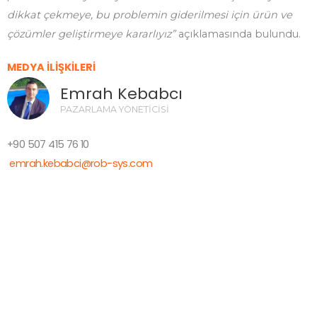
dikkat çekmeye, bu problemin giderilmesi için ürün ve
çözümler geliştirmeye kararlıyız”
açıklamasında bulundu.
MEDYA İLİŞKİLERİ
Emrah Kebabcı
PAZARLAMA YÖNETİCİSİ
+90 507 415 76 10
emrah.kebabci@rob-sys.com