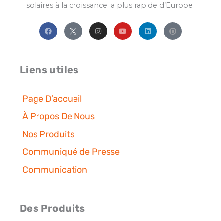
solaires
à la
croissance
la
plus
rapide
d’Europe
F
I
Y
L
a
n
o
i
c
s
u
n
e
t
t
k
b
a
u
e
o
g
b
d
o
r
e
i
Liens utiles
k
a
n
m
Page D’accueil
À Propos De Nous
Nos Produits
Communiqué de Presse
Communication
Des Produits