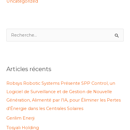
Uncategorized
R
e
c
h
Articles récents
e
r
Robsys Robotic Systems Présente SPP Control, un
c
Logiciel de Surveillance et de Gestion de Nouvelle
h
Génération, Alimenté par l’IA, pour Éliminer les Pertes
e
d’Énergie dans les Centrales Solaires
r
Gerilim Enerji
Tosyalı Holding
: