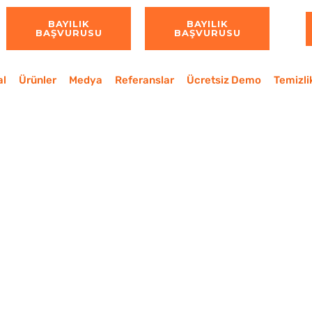
BAYILIK
BAYILIK
BAŞVURUSU
BAŞVURUSU
al
Ürünler
Medya
Referanslar
Ücretsiz Demo
Temizli