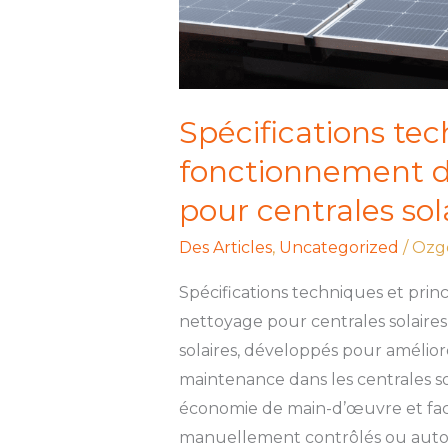
nettoyage
pour
centrales
solaires
Spécifications tec
fonctionnement d
pour centrales sol
Des Articles
,
Uncategorized
/
Ozg
Spécifications techniques et pri
nettoyage pour centrales solaire
solaires, développés pour améliorer
maintenance dans les centrales sol
économie de main-d’œuvre et facil
manuellement contrôlés ou auto