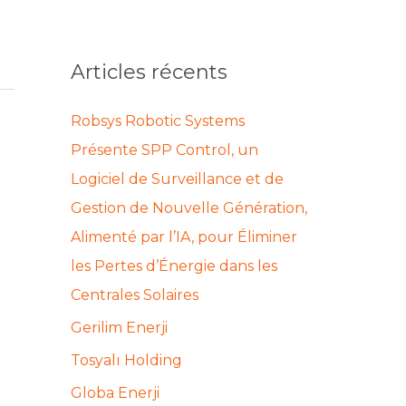
c
h
Articles récents
e
r
Robsys Robotic Systems
c
Présente SPP Control, un
h
Logiciel de Surveillance et de
e
Gestion de Nouvelle Génération,
r
Alimenté par l’IA, pour Éliminer
les Pertes d’Énergie dans les
:
Centrales Solaires
Gerilim Enerji
Tosyalı Holding
Globa Enerji