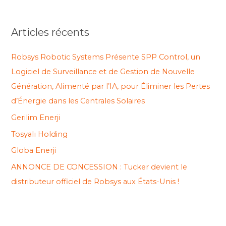
c
h
Articles récents
e
r
Robsys Robotic Systems Présente SPP Control, un
c
Logiciel de Surveillance et de Gestion de Nouvelle
h
Génération, Alimenté par l’IA, pour Éliminer les Pertes
e
d’Énergie dans les Centrales Solaires
r
Gerilim Enerji
Tosyalı Holding
:
Globa Enerji
ANNONCE DE CONCESSION : Tucker devient le
distributeur officiel de Robsys aux États-Unis !