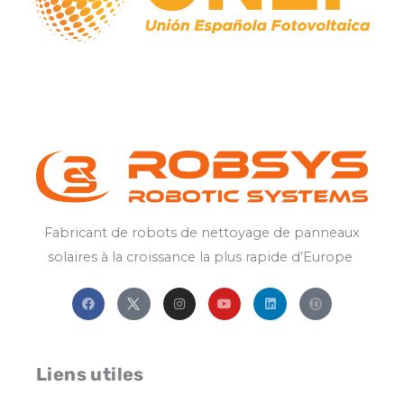
Fabricant
de
robots
de
nettoyage
de
panneaux
solaires
à la
croissance
la
plus
rapide
d’Europe
F
I
Y
L
a
n
o
i
c
s
u
n
e
t
t
k
b
a
u
e
o
g
b
d
o
r
e
i
Liens utiles
k
a
n
m