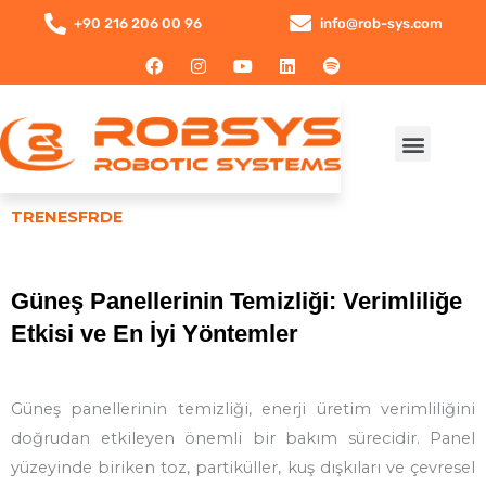
İçeriğe
+90 216 206 00 96
info@rob-sys.com
atla
F
I
Y
L
S
a
n
o
i
p
c
s
u
n
o
e
t
t
k
t
b
a
u
e
i
Menu
o
g
b
d
f
Ücretsiz Demo
Temizlik Ağı
o
r
e
i
y
k
a
n
m
TR
EN
ES
FR
DE
Güneş Panellerinin Temizliği: Verimliliğe
Etkisi ve En İyi Yöntemler
Güneş panellerinin temizliği, enerji üretim verimliliğini
doğrudan etkileyen önemli bir bakım sürecidir. Panel
yüzeyinde biriken toz, partiküller, kuş dışkıları ve çevresel