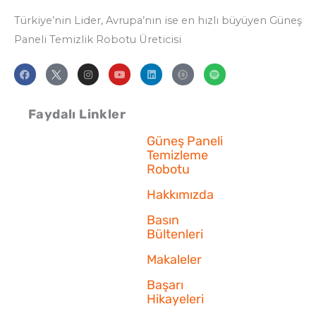
Türkiye’nin Lider, Avrupa’nın ise en hızlı büyüyen Güneş
Paneli Temizlik
Robotu Üreticisi
F
I
Y
L
S
a
n
o
i
p
c
s
u
n
o
e
t
t
k
t
b
a
u
e
i
Faydalı Linkler
o
g
b
d
f
o
r
e
i
y
k
a
n
Güneş Paneli
m
Temizleme
Robotu
Hakkımızda
Basın
Bültenleri
Makaleler
Başarı
Hikayeleri