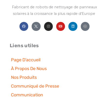
Fabricant
de
robots
de
nettoyage
de
panneaux
solaires
à la
croissance
la
plus
rapide
d’Europe
F
I
Y
L
a
n
o
i
c
s
u
n
e
t
t
k
b
a
u
e
o
g
b
d
o
r
e
i
Liens utiles
k
a
n
m
Page D’accueil
À Propos De Nous
Nos Produits
Communiqué de Presse
Communication